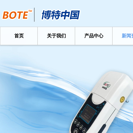
首页
关于我们
产品中心
新闻