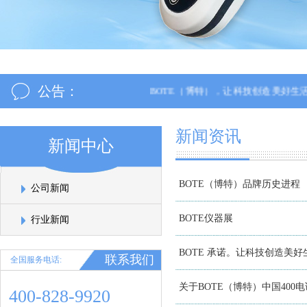
公告：
BOTE（博特），让科技创造美好生活！ 博特
新闻资讯
新闻中心
BOTE（博特）品牌历史进程
公司新闻
BOTE仪器展
行业新闻
BOTE 承诺。让科技创造美
联系我们
全国服务电话:
关于BOTE（博特）中国400
400-828-9920