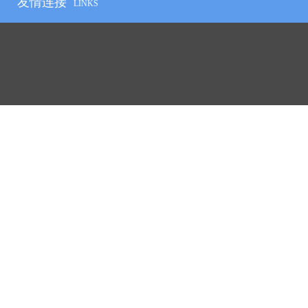
友情连接
LINKS
imitation
Celine Online Shop
Fendi Bag Bugs
The North Face Coupons
Ferragamo Loafers
montre
de
luxe
imitation
rolex
montres
imitation
omega
montres
imitation
breitling
montres