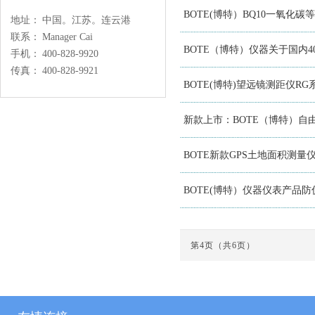
BOTE(博特）BQ10一氧化
地址：
中国。江苏。连云港
联系：
Manager Cai
BOTE（博特）仪器关于国内4
手机：
400-828-9920
传真：
400-828-9921
BOTE(博特)望远镜测距仪R
新款上市：BOTE（博特）自由
BOTE新款GPS土地面积测
BOTE(博特）仪器仪表产品
第4页（共6页）