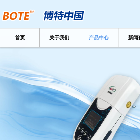
首页
关于我们
产品中心
新闻