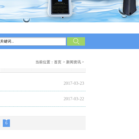
当前位置：
首页
>
新闻资讯
>
2017-03-23
2017-03-22
6