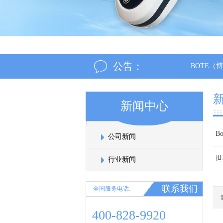
公告：
BOTE（博特
新闻中心
B
公司新闻
世
行业新闻
联系我们
全国服务电话:
400-828-9920