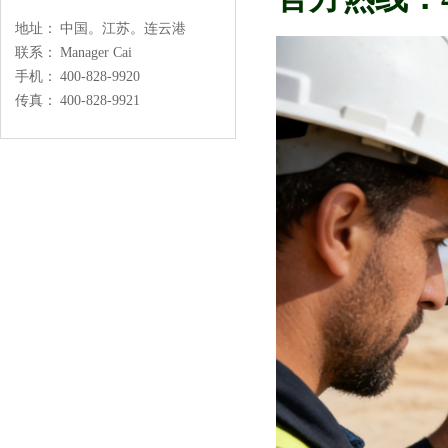
地址：
中国。江苏。连云港
联系：
Manager Cai
手机：
400-828-9920
传真：
400-828-9921