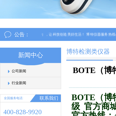
公告：
BOTE（博特），让科技创造美好生活！ 博特仪器服务热线400-828-9920
博特检测类仪器
新闻中心
BOTE（博
公司新闻
行业新闻
BOTE（博
联系我们
全国服务电话:
级 官方商
400-828-9920
官方热线：400