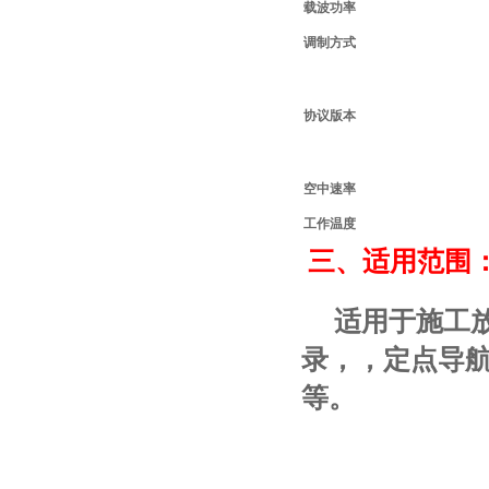
载波功率
调制方式
协议版本
空中速率
工作温度
三、适用范围
适用于施工放
录，，定点导
等
。