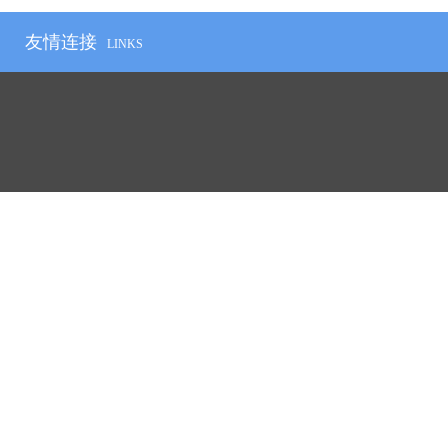
友情连接
LINKS
imitation
Celine Online Shop
Fendi Bag Bugs
The North Face Coupons
Ferragamo Loafers
montre
de
luxe
imitation
rolex
montres
imitation
omega
montres
imitation
breitling
montres