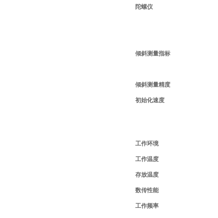
陀螺仪
倾斜测量指标
倾斜测量精度
初始化速度
工作环境
工作温度
存放温度
数传性能
工作频率