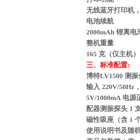
无线蓝牙打印机
电池续航
2000mAh 锂离
整机重量
165 克（仅主机）
三、标准配置:
博特LV1500 测振
输入 220V/50H
5V/1000mA 
配器测振探头
1 
磁性吸座（含 1 
使用说明书及随机文