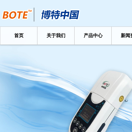
首页
关于我们
产品中心
新闻