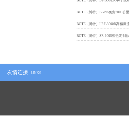
BOTE（博特）BT-BS02水中叶
BOTE（博特）BGN6免费5000公
BOTE（博特）LRF-3000R高精
BOTE（博特）SR-100S蓝色定
友情连接
LINKS
imitation
Celine Online Shop
Fendi Bag Bugs
The North Face Coupons
Ferragamo Loafers
montre
de