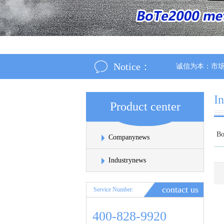
Notice：
诚信为本：市场永远在
I
Product center
Bo
Companynews
Industrynews
contact us
Service Number:
400-828-9920