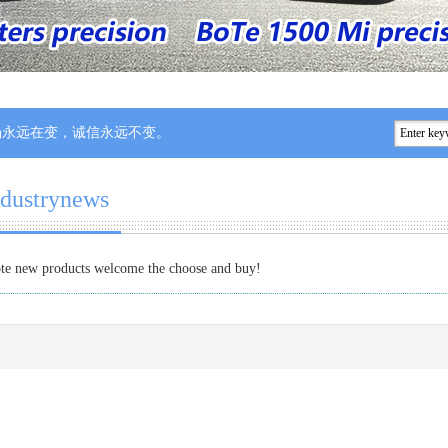
变，诚信永远不变。
ndustrynews
te new products welcome the choose and buy!