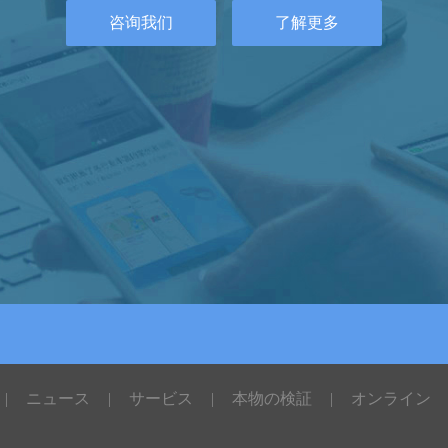
咨询我们
了解更多
|
ニュース
|
サービス
|
本物の検証
|
オンライン