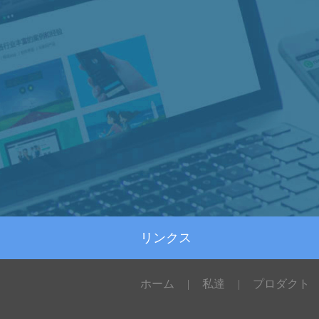
リンクス
ホーム
|
私達
|
プロダクト