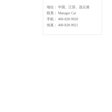
地址：
中国。江苏。连云港
联系：
Manager Cai
手机：
400-828-9920
传真：
400-828-9921