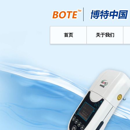
首页
关于我们