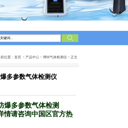
当前位置：
首页
>
产品中心
>
博特气体检测仪
> 正文
吸式防爆多参数气体检测仪
吸式防爆多参数气体检测
）详情请咨询中国区官方热