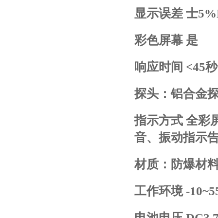
显示误差
士
5%
彩色屏幕
是
响应时间
<45秒
探头：铝合金
指示方式
全彩
音、振动指示
材质：防爆材
工作环境
-10~
电池电压
DC3.