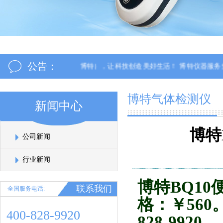
公告：
BOTE（博特），让科技创造美好生活！ 博特仪器服务热线400-828-9
博特气体检测仪
新闻中心
博特
公司新闻
行业新闻
博特BQ1
联系我们
全国服务电话:
格：￥560
400-828-9920
828-9920。