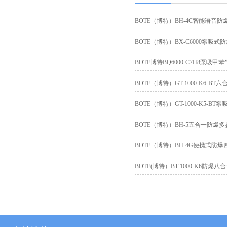
BOTE（博特）BH-4C智能语音
BOTE（博特）BX-C6000泵吸
BOTE博特BQ6000-C7H8泵吸
BOTE（博特）GT-1000-K6-B
BOTE（博特）GT-1000-K5-
BOTE（博特）BH-5五合一防爆
BOTE（博特）BH-4G便携式防
BOTE(博特）BT-1000-K6防爆