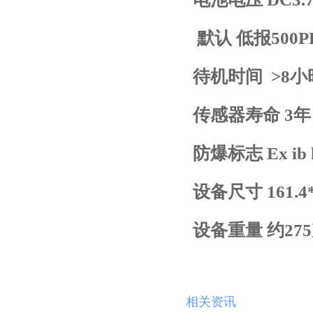
默认
低报500P
待机时间
>8小
传感器寿命
3年
防爆标志
Ex ib
设备尺寸
161.
设备重量 约
27
相关资讯