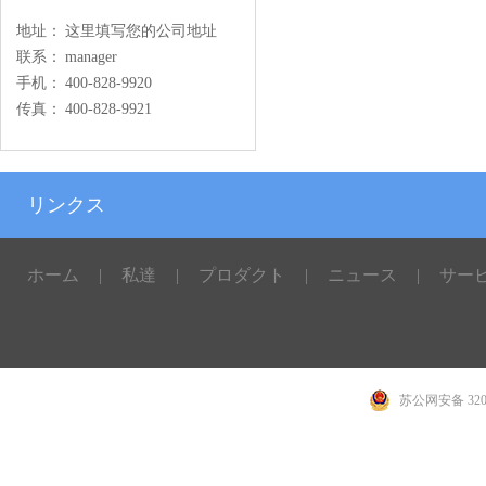
地址：
这里填写您的公司地址
联系：
manager
手机：
400-828-9920
传真：
400-828-9921
リンクス
ホーム
|
私達
|
プロダクト
|
ニュース
|
サー
苏公网安备 3207