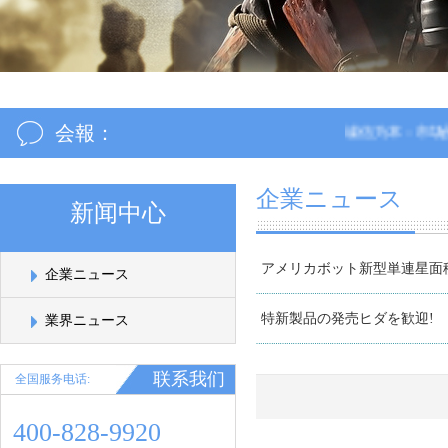
会報：
诚信为本：市场永远在变
企業ニュース
新闻中心
アメリカボット新型単連星面
企業ニュース
特新製品の発売ヒダを歓迎!
業界ニュース
联系我们
全国服务电话:
400-828-9920