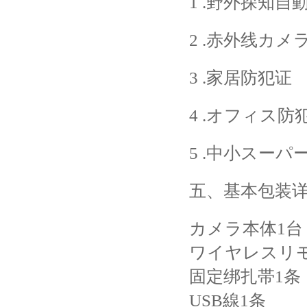
1 .野外探知自
2 .赤外线カ
3 .家居防犯证
4 .オフィス防
5 .中小スーパ
五、基本包装
カメラ本体1台
ワイヤレスリ
固定绑扎帯1条
USB線1条