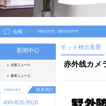
会報：
信为本：市场永远在变，诚信永远不变。
ボット検出装置
新闻中心
赤外线カメラ
企業ニュース
業界ニュース
联系我们
全国服务电话:
400-828-9920