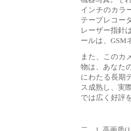
インチのカラ
テープレコー
レーザー指針は正
ールは、GSM
また、このカ
物は、あなた
にわたる長期
ス成熟し、実際
では広く好評
二。
1 .高画质