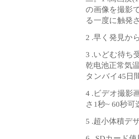
の画像を撮影で
る一度に触発さ
2 .早く発見か
3 .いどむ待ち
乾电池正常気温
タンバイ45日
4 .ビデオ撮影
さ1秒~ 60秒可
5 .超小体積
6 . SDカー