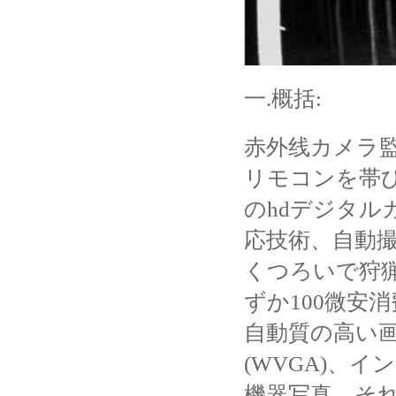
一.概括:
赤外线カメラ監
リモコンを帯
のhdデジタル
応技術、自動撮
くつろいで狩猟
ずか100微安
自動質の高い画像
(WVGA)、
機器写真。
それ