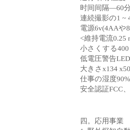
时间间隔—60分
連続撮影の1 ~ 
電源6v(4AAや8
<維持電流0.25 mA
小さくする400 v
低電圧警告LE
大きさx134 x50
仕事の湿度90% 
安全認証FCC、
四。
応用事業