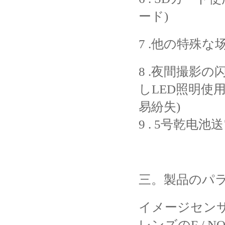
ード)
7 .他の特殊
8 .夜間撮影
しLED照明使
易紛失)
9 . 5号乾电
三。
製品のパラ
イメージセンサー1
レンズのF / NO 