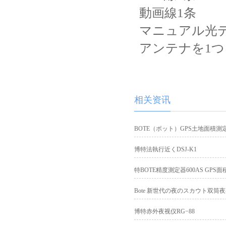
動画線1条
マニュアル光
アンテナを1つ
相关资讯
BOTE（ボット）GPS土地面積測定
博特法執行近くDSJ-K1
特BOTE精度測定器600AS GPS面
Bote 新世代の夜のスカウト双筒
博特赤外夜视仪RG−88