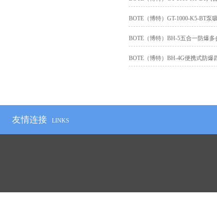
BOTE（博特）GT-1000-K5-
BOTE（博特）BH-5五合一防爆
BOTE（博特）BH-4G便携式防
友情连接
LINKS
imitation
Celine Online Shop
Fendi Bag Bugs
The North Face Coupons
Ferragamo Loafers
montre
de