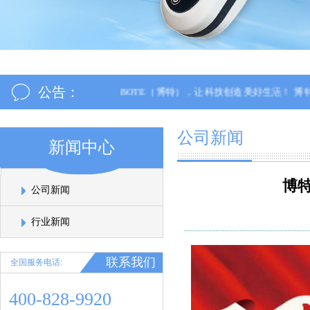
公告：
BOTE（博特），让科技创造美好生活！ 博特仪器服务热
公司新闻
新闻中心
博特
公司新闻
行业新闻
联系我们
全国服务电话:
400-828-9920