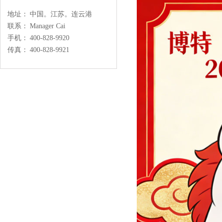
地址：
中国。江苏。连云港
联系：
Manager Cai
手机：
400-828-9920
传真：
400-828-9921