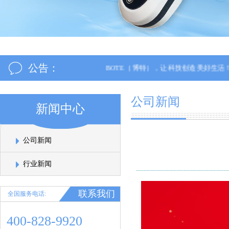
公告：
BOTE（博特），让科技创造美好生活！ 博特仪器
公司新闻
新闻中心
公司新闻
行业新闻
联系我们
全国服务电话:
400-828-9920