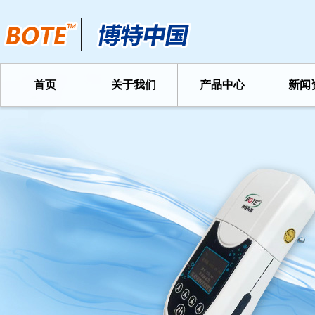
首页
关于我们
产品中心
新闻