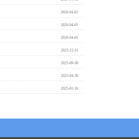
2026-04-01
2026-04-01
2026-04-01
2025-12-31
2025-09-30
2025-04-30
2025-01-18