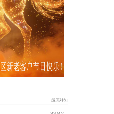
[返回列表]
2026-04-30