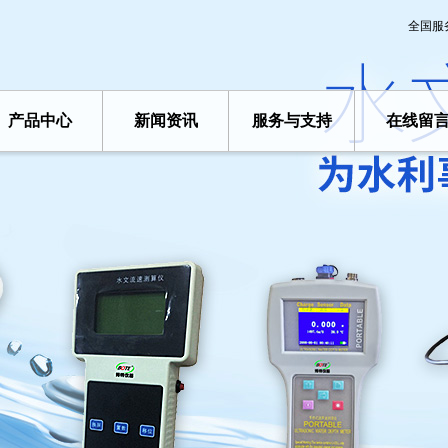
全国服
产品中心
新闻资讯
服务与支持
在线留