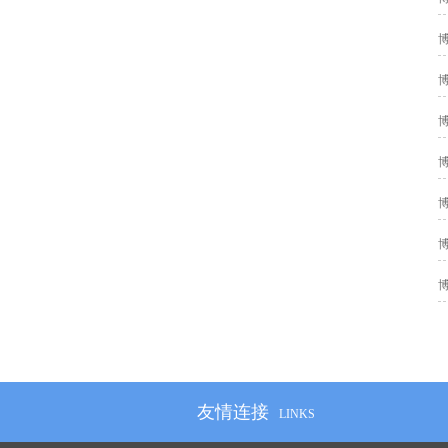
友情连接
LINKS