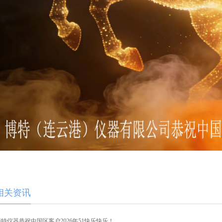
相关资讯
博特仪器恭祝中国区客户2026年51快乐快乐！